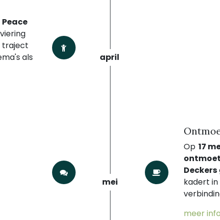
t
Peace
viering
 traject
ema's als
april
Ontmoe
Op
17 me
ontmoeti
Deckers
mei
kadert in 
verbindin
meer info