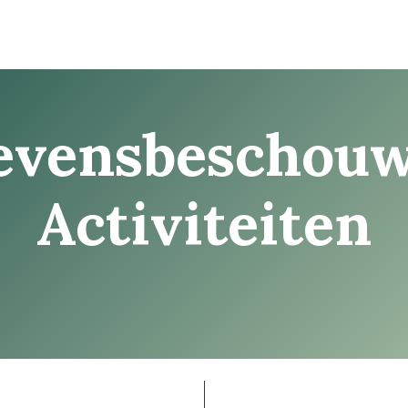
E-Learning
Agenda
Activiteiten
Blog
Contact
levensbeschouw
Activiteiten